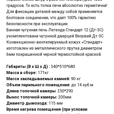
градусов. То есть топка печи абсолютно герметична!
Для фиксации деталей между собой применяется
болтовое соединение, что даёт 100% гарантию
безопасности при эксплуатации.
Банная чугунная печь Легенда Стандарт 12 (Дт-3С)
укомплектована чугунной дверцей Везувий Дт-3С.
Конвекционно-вентилируемый кожух «Стандарт»
изготовлен из металлического прутка диаметром
6мм покрашенной черной термостойкой краской.
Габариты (В х Ш х Д) :
540*510*680
Масса в сборе:
171кг
Масса закладываемых камней:
90 кг
Объем парильного помещения:
до 14 куб.м
Длина топочной камеры
: 250*290
Вынос топочной камеры:
200мм
Диаметр дымохода:
115 мм
Время нагрева помещения (при условии