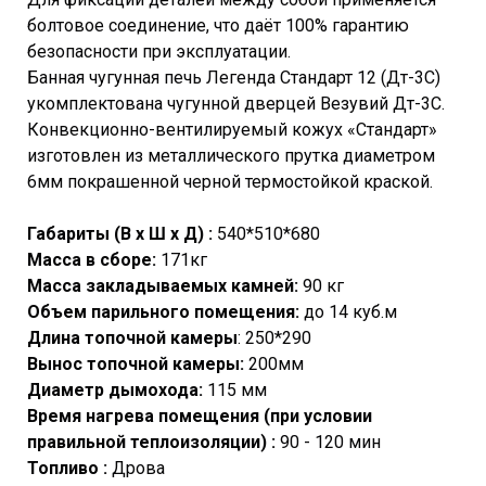
болтовое соединение, что даёт 100% гарантию
безопасности при эксплуатации.
Банная чугунная печь Легенда Стандарт 12 (Дт-3С)
укомплектована чугунной дверцей Везувий Дт-3С.
Конвекционно-вентилируемый кожух «Стандарт»
изготовлен из металлического прутка диаметром
6мм покрашенной черной термостойкой краской.
Габариты (В х Ш х Д) :
540*510*680
Масса в сборе:
171кг
Масса закладываемых камней:
90 кг
Объем парильного помещения:
до 14 куб.м
Длина топочной камеры
: 250*290
Вынос топочной камеры:
200мм
Диаметр дымохода:
115 мм
Время нагрева помещения (при условии
правильной теплоизоляции) :
90 - 120 мин
Топливо :
Дрова